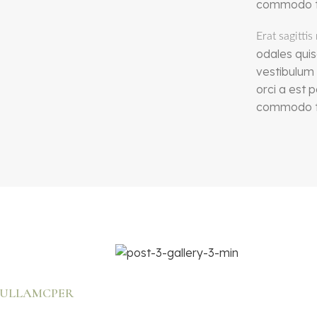
commodo tel
Erat sagitti
odales quis
vestibulum
orci a est 
commodo tel
 ULLAMCPER