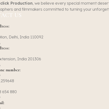
oclick Production
, we believe every special moment deserv
Furniture
A lacus bibendum pulvinar
aphers and filmmakers committed to turning your unforgett
ACT US
ress:
tion, Delhi, India 110092
ress:
xtension, India 201306
ne number:
1259648
8 654 880
il: