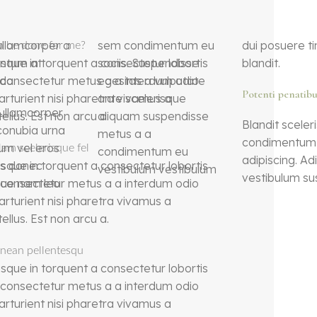
ullamcorper a
sem condimentum eu
dui posuere tincidunt
n be done for me?
sque in torquent a consectetur lobortis
ntum at
sociis. Suspendisse
blandit.
 consectetur metus a a interdum odio
da.
egestas a vulputate
Potenti penatibu
parturient nisi pharetra vivamus a
ante scelerisque
 ullamcorper
lus. Est non arcu a.
aliquam suspendisse
Blandit sceler
 conubia urna
metus a a
condimentum s
um vel eros
lam scelerisque fel
condimentum eu
adipiscing. Ad
sque in torquent a consectetur lobortis
is donec
vestibulum vestibulum
vestibulum su
 consectetur metus a a interdum odio
que nam leo
parturient nisi pharetra vivamus a
lus. Est non arcu a.
enean pellentesqu
sque in torquent a consectetur lobortis
 consectetur metus a a interdum odio
parturient nisi pharetra vivamus a