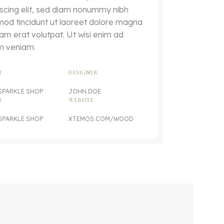
iscing elit, sed diam nonummy nibh
mod tincidunt ut laoreet dolore magna
uam erat volutpat. Ut wisi enim ad
m veniam.
T
DESIGNER
SPARKLE SHOP
JOHN DOE
T
WEBSITE
SPARKLE SHOP
XTEMOS.COM/WOOD