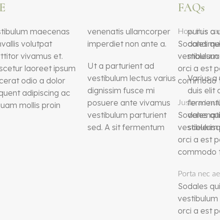
E
FAQs
purus a 
How this ca
imperdiet non ante a.
Sodales qui
condime
vestibulum
malesua
Ut a parturient ad
orci a est 
vestibulum lectus varius
Varius a
commodo tel
dignissim fusce mi
duis elit
posuere ante vivamus
ferment
Justo ad nul
vestibulum parturient
Sodales qui
venenat
sed. A sit fermentum
vestibulum
sceleris
orci a est 
commodo tel
Porta nec a
Sodales qui
vestibulum
orci a est 