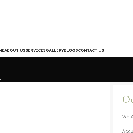
ME
ABOUT US
SERVICES
GALLERY
BLOGS
CONTACT US
s
Ou
WE 
Accu