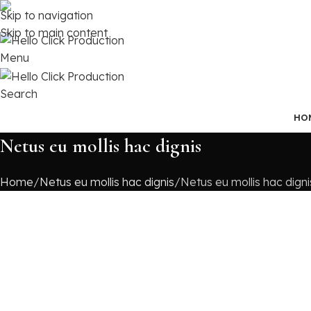
Skip to navigation
+91 98112 59648
Skip to main content
Menu
Search
HO
Netus eu mollis hac dignis
Home
Netus eu mollis hac dignis
Netus eu mollis hac digni