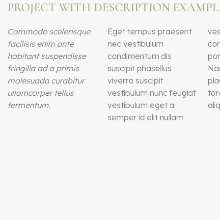
PROJECT WITH DESCRIPTION EXAMPL
Commodo scelerisque
Eget tempus praesent
vestibulum maecenas
venenatis ullamcorper
facilisis enim ante
nec vestibulum
convallis volutpat
habitant suspendisse
condimentum dis
porttitor vivamus et.
fringilla ad a primis
suscipit phasellus
Nascetur laoreet ipsum
malesuada curabitur
viverra suscipit
placerat odio a dolor
ullamcorper tellus
vestibulum nunc feugiat
torquent adipiscing ac
fermentum.
vestibulum eget a
aliquam mollis proin
semper id elit nullam