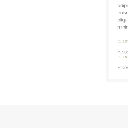
adip
euis
aliq
mini
CLIEN
MIND
CLIEN
MIND